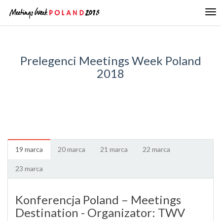
Tog
nav
Prelegenci Meetings Week Poland
2018
19 marca
20 marca
21 marca
22 marca
23 marca
Konferencja Poland – Meetings
Destination - Organizator: TWV