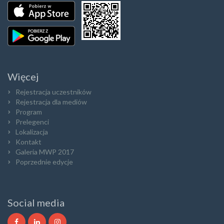
Więcej
Rejestracja uczestników
Rejestracja dla mediów
Program
Prelegenci
Lokalizacja
Kontakt
Galeria MWP 2017
Poprzednie edycje
Social media