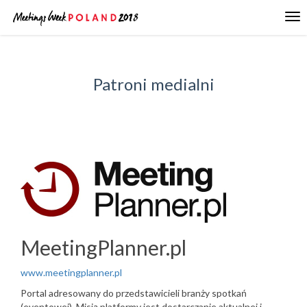
Tog
nav
Patroni medialni
MeetingPlanner.pl
www.meetingplanner.pl
Portal adresowany do przedstawicieli branży spotkań
(eventowej). Misją platformy jest dostarczanie aktualnej i